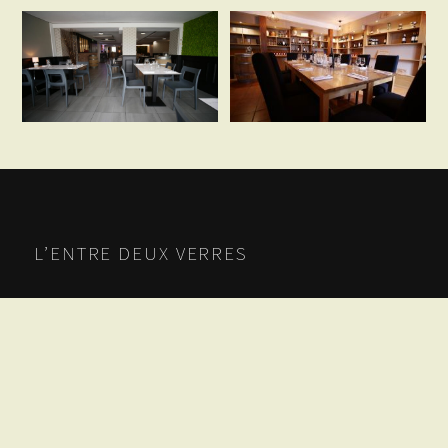
L’ENTRE DEUX VERRES
8 place Aristide Briand
33360 Quinsac
Tél : 05 56 64 16 24
E-mail :
reservation@lentredeuxverres.com