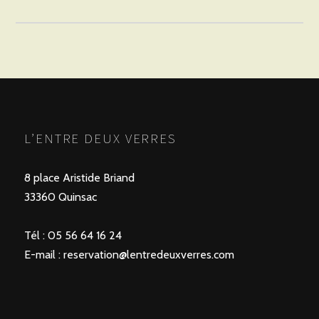
et
pickles
L’ENTRE DEUX VERRES
8 place Aristide Briand
33360 Quinsac
Tél : 05 56 64 16 24
E-mail :
reservation@lentredeuxverres.com