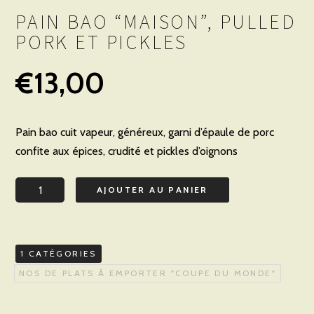
PAIN BAO “MAISON”, PULLED
PORK ET PICKLES
€
13,00
Pain bao cuit vapeur, généreux, garni d’épaule de porc
confite aux épices, crudité et pickles d’oignons
quantité
AJOUTER AU PANIER
de
Pain
bao
1 CATÉGORIES
"maison",
NOS DE PLATS À EMPORTER "COUPE DU MONDE"
pulled
pork