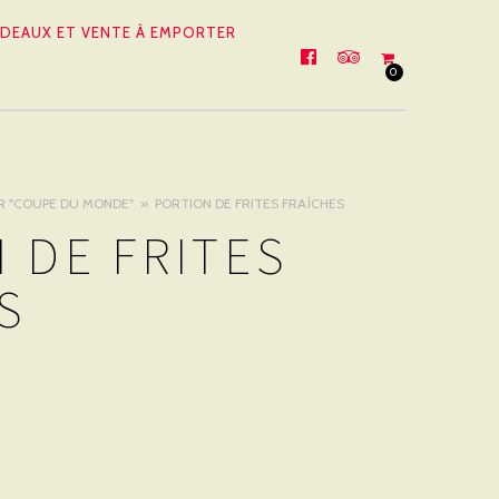
DEAUX ET VENTE À EMPORTER
FACEBOOK
TRIPADVISOR
0
R "COUPE DU MONDE"
PORTION DE FRITES FRAÎCHES
 DE FRITES
S