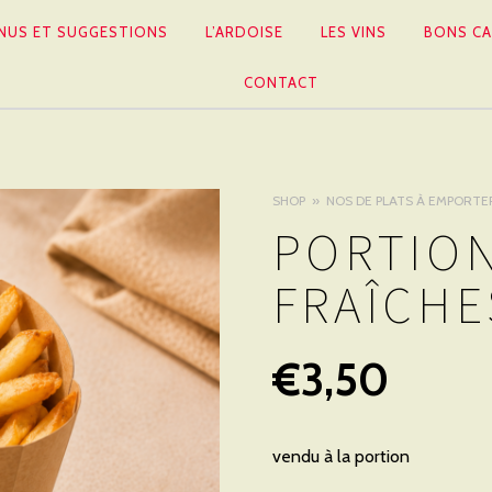
NUS ET SUGGESTIONS
L’ARDOISE
LES VINS
BONS CA
CONTACT
SHOP
NOS DE PLATS À EMPORTE
PORTION
FRAÎCHE
€
3,50
vendu à la portion