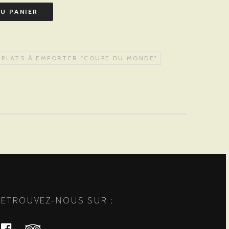
U PANIER
 PLATS À EMPORTER "COUPE DU MONDE"
ETROUVEZ-NOUS SUR :
facebook
tripadvisor