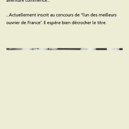
aventure commence…
…Actuellement inscrit au concours de “l’un des meilleurs
ouvrier de France”. Il espère bien décrocher le titre.
Yoann Gérard-Huet
en compagnie de l’équipe Bordeaux-Exclusive-Taste.
Nous réalisons tous les ans un repas caritatif prestigieux dans un château
bordelais au profit de diverses associations.
De gauche à droite :
Franck Meyer, Yoann Gérard-Huet,
Antoine Weyland, Laurent Capdeville, François Adamski (MOF et